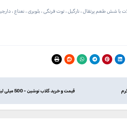
له با روکش شکلات با شش طعم پرتقال ، نارگیل ، توت فرنگی ، بلوبری ، نعناع ، دار
قیمت و خرید گلاب نوشین – 500 میلی لیتر