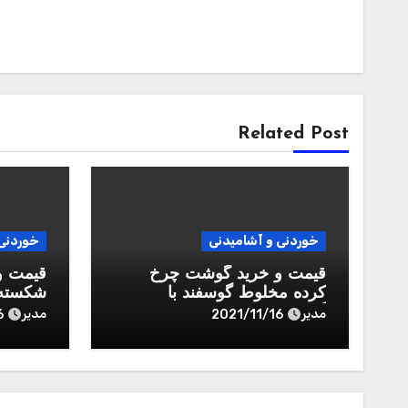
Related Post
خوردنی و آشامیدنی
خوردنی 
قیمت و خرید گوشت چرخ
قیمت و
کرده مخلوط گوسفند با
شکسته 
گوساله ممتاز رويال طعم –
– 450 گرم
مدیر
مدیر
6
2021/11/16
450 گرم