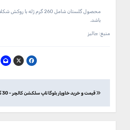
محصول گلستان شامل 260 گرم ژ
باشد.
منبع: جالبز
راهبری
قیمت و خرید خاویار بلوگا تاپ سلکشن کالچر – 30 گرم
نوشته