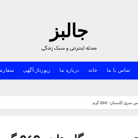
جالبز
مجله اینترنتی و سبک زندگی
تماس با ما
خانه
درباره ما
رپورتاژ-آگهی
سفارش
ری گلستان- 260 گرم