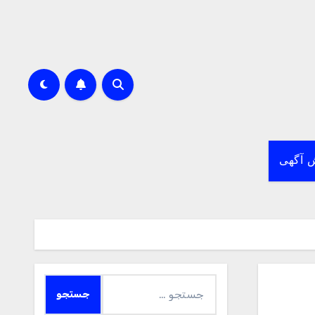
 آگهی
جستجو
برای: