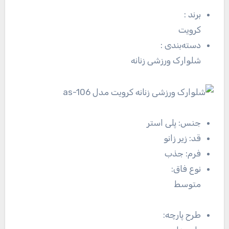
برند
:
کرویت
دسته‌بندی
:
شلوارک ورزشی زنانه
جنس:
پلی استر
قد:
زیر زانو
فرم:
جذب
نوع فاق:
متوسط
طرح پارچه: