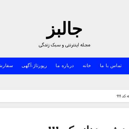
جالبز
مجله اینترنتی و سبک زندگی
تماس با ما
خانه
درباره ما
رپورتاژ-آگهی
سفارش
د 111