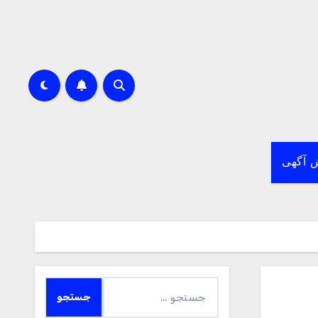
 آگهی
جستجو
برای: