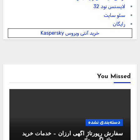
لایسنس نود 32
سئو سایت
رایگان
خرید آنتی ویروس Kaspersky
You Missed
دسته‌بندی نشده
سفارش رپورتاژ آگهی ارزان – خدمات خرید