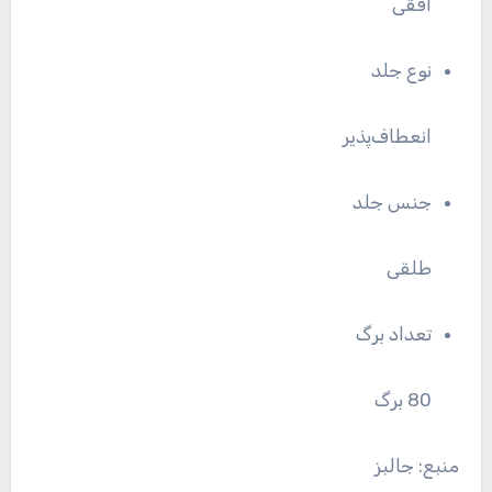
افقی
نوع جلد
انعطاف‌پذیر
جنس جلد
طلقی
تعداد برگ
80 برگ
منبع: جالبز