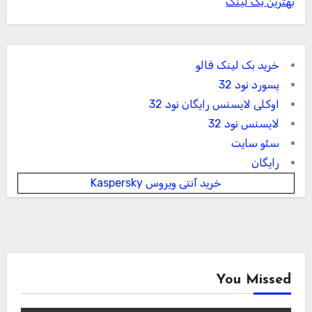
بهترین بک لینک
خرید بک لینک فالو
پسورد نود 32
اوکلی لایسنس رایگان نود 32
لایسنس نود 32
سئو سایت
رایگان
خرید آنتی ویروس Kaspersky
You Missed