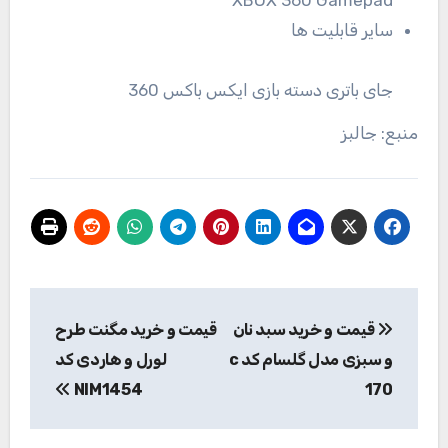
XBOX 360 Gamepad
سایر قابلیت ها
جای باتری دسته بازی ایکس باکس 360
منبع: جالبز
راهبری
قیمت و خرید سبد نان
قیمت و خرید مگنت طرح
نوشته
و سبزی مدل گلسام کد c
لورل و هاردی کد
NIM1454
170