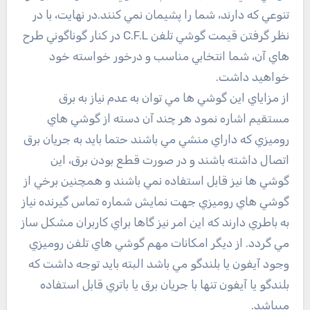
تنوعي که دارند، شما را پشيمان نمي کنند.در نهايت، با در
نظر گرفتن قيمت گوشي تلفن C.F.L در کنار گوناگوني طرح
هاي آن، شما انتخابي مناسب و درخور خواسته خود
خواهيد داشت.
از مزاياي اين گوشي ها مي توان به عدم نياز به برق
مستقيم اشاره نمود هر چند آن دسته از گوشي هاي
روميزي که داراي منشي مي باشند حتما بايد به جريان برق
اتصال داشته باشند و در صورت قطع بودن برق، اين
گوشي ها نيز قابل استفاده نمي باشند و همچنين برخي از
گوشي هاي روميزي جهت نمايش شماره تماس گيرنده نياز
به باطري دارند که اين امر نيز گاها براي کاربران مشکل ساز
مي گردد. از ديگر امکانات مهم گوشي هاي تلفن روميزي
وجود آيفون يا بلندگو مي باشد البته بايد توجه داشت که
بلندگو يا آيفون تنها با جريان برق يا باتري قابل استفاده
ميباشد.