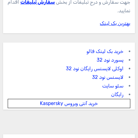
جهت سفارش و درج تبلیغات از بخش
سفارش تبلیغات
اقدام
نمایید.
بهترین بک لینک
خرید بک لینک فالو
پسورد نود 32
اوکلی لایسنس رایگان نود 32
لایسنس نود 32
سئو سایت
رایگان
خرید آنتی ویروس Kaspersky