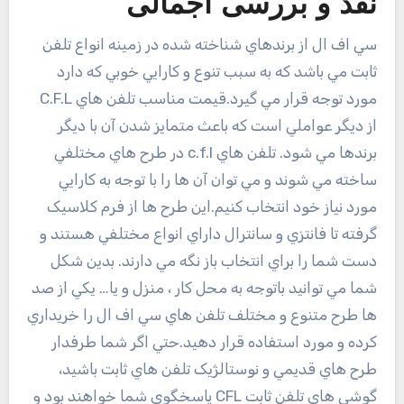
نقد و بررسی اجمالی
سي اف ال از برندهاي شناخته شده در زمينه انواع تلفن
ثابت مي باشد که به سبب تنوع و کارايي خوبي که دارد
مورد توجه قرار مي گيرد.قيمت مناسب تلفن هاي C.F.L
از ديگر عواملي است که باعث متمايز شدن آن با ديگر
برندها مي شود. تلفن هاي c.f.l در طرح هاي مختلفي
ساخته مي شوند و مي توان آن ها را با توجه به کارايي
مورد نياز خود انتخاب کنيم.اين طرح ها از فرم کلاسيک
گرفته تا فانتزي و سانترال داراي انواع مختلفي هستند و
دست شما را براي انتخاب باز نگه مي دارند. بدين شکل
شما مي توانيد باتوجه به محل کار ، منزل و يا… يکي از صد
ها طرح متنوع و مختلف تلفن هاي سي اف ال را خريداري
کرده و مورد استفاده قرار دهيد.حتي اگر شما طرفدار
طرح هاي قديمي و نوستالژيک تلفن هاي ثابت باشيد،
گوشي هاي تلفن ثابت CFL پاسخگوي شما خواهند بود و