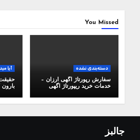
You Missed
دسته‌بندی نشده
آیا مید
سفارش رپورتاژ آگهی ارزان –
حقیقت 
خدمات خرید ریپورتاژ اگهی
بارون ک
دائمی
جالبز