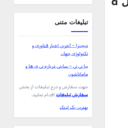
قیمت و خرید اسپری ضد شپش و کنه سگ و گربه مدل a
تبلیغات متنی
دیجیزا – آخرین اخبار فناوری و
تکنولوژی جهان
بیا نی نی – سایتی درباره نی ی ها و
ماماناشون
جهت سفارش و درج تبلیغات از بخش
سفارش تبلیغات
اقدام نمایید.
بهترین بک لینک