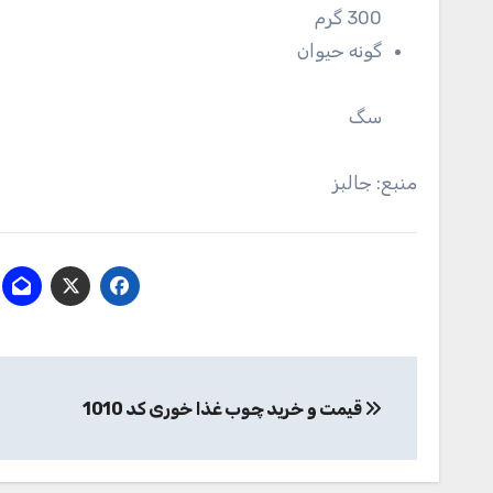
300 گرم
گونه حیوان
سگ
منبع: جالبز
راهبری
قیمت و خرید چوب غذا خوری کد 1010
نوشته