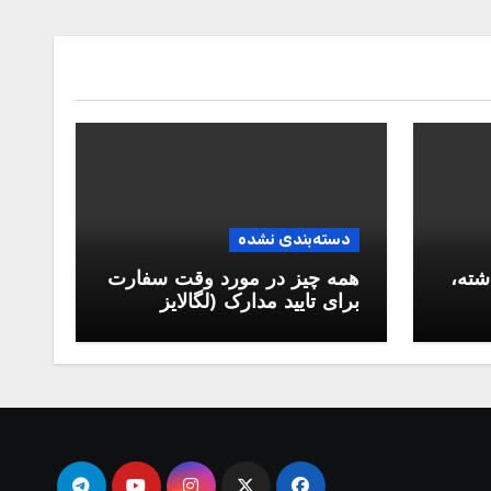
دسته‌بندی نشده
شته،
همه چیز در مورد وقت سفارت
برای تایید مدارک (لگالایز
مدارک)