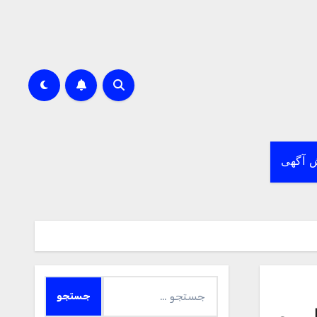
 آگهی
جستجو
برای: