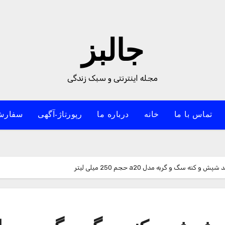
جالبز
مجله اینترنتی و سبک زندگی
تماس با ما
خانه
درباره ما
رپورتاژ-آگهی
سفارش
ه سگ و گربه مدل a20 حجم 250 میلی لیتر