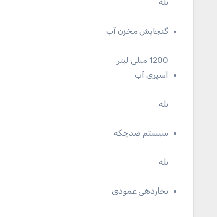
بله
گنجایش مخزن آب
1200 میلی لیتر
اسپری آب
بله
سیستم ضدچکه
بله
بخاردهی عمودی