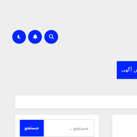
 آگهی
جستجو
برای: