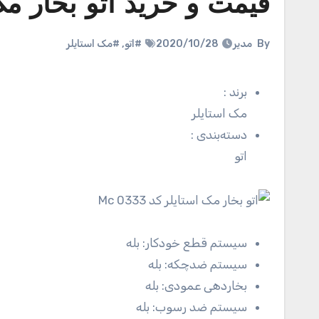
قیمت و خرید اتو بخار مک استا
By
مدیر
2020/10/28
#اتو
,
#مک استایلر
برند
:
مک استایلر
دسته‌بندی
:
اتو
سیستم قطع خودکار:
بله
سیستم ضدچکه:
بله
بخاردهی عمودی:
بله
سیستم ضد رسوب:
بله