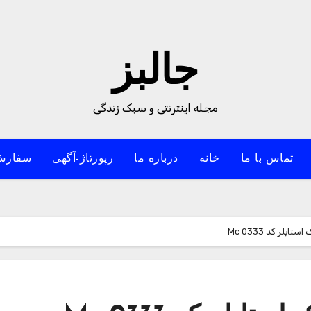
جالبز
مجله اینترنتی و سبک زندگی
تماس با ما
خانه
درباره ما
رپورتاژ-آگهی
سفارش
یلر کد Mc 0333