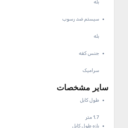
بله
سیستم ضد رسوب
بله
جنس کفه
سرامیک
سایر مشخصات
طول کابل
1.7 متر
بازه طول کابل