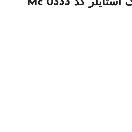
یلر کد Mc 0333