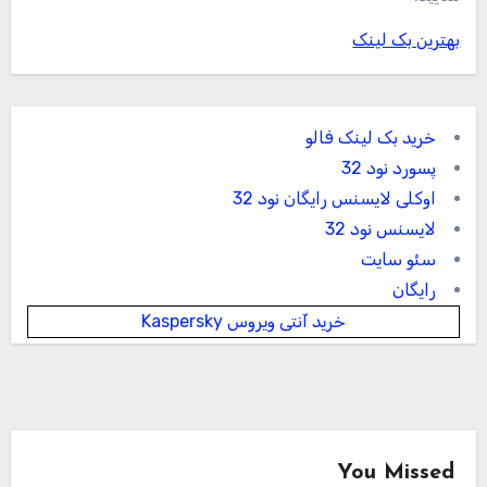
بهترین بک لینک
خرید بک لینک فالو
پسورد نود 32
اوکلی لایسنس رایگان نود 32
لایسنس نود 32
سئو سایت
رایگان
خرید آنتی ویروس Kaspersky
You Missed