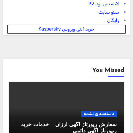
لایسنس نود 32
سئو سایت
رایگان
خرید آنتی ویروس Kaspersky
You Missed
دسته‌بندی نشده
سفارش رپورتاژ آگهی ارزان – خدمات خرید
ریپورتاژ اگهی دائمی