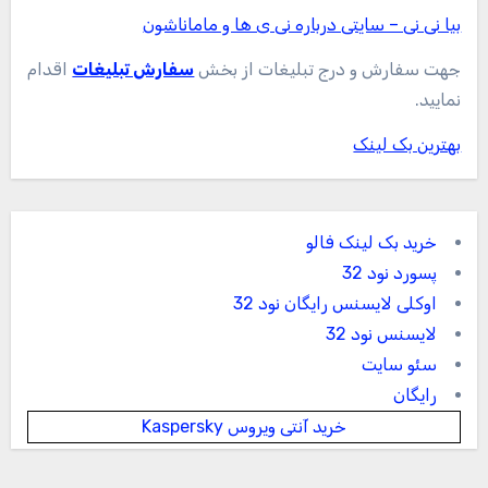
بیا نی نی – سایتی درباره نی ی ها و ماماناشون
جهت سفارش و درج تبلیغات از بخش
سفارش تبلیغات
اقدام
نمایید.
بهترین بک لینک
خرید بک لینک فالو
پسورد نود 32
اوکلی لایسنس رایگان نود 32
لایسنس نود 32
سئو سایت
رایگان
خرید آنتی ویروس Kaspersky