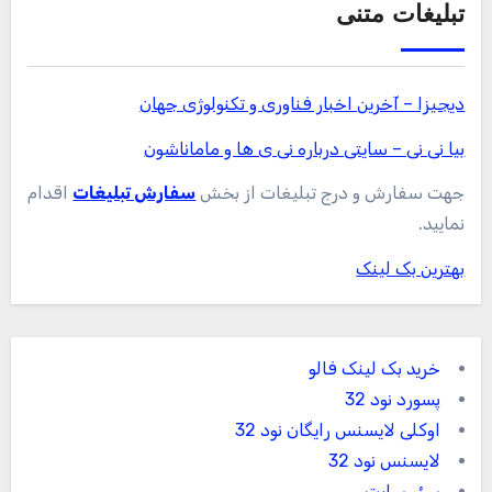
تبلیغات متنی
دیجیزا – آخرین اخبار فناوری و تکنولوژی جهان
بیا نی نی – سایتی درباره نی ی ها و ماماناشون
جهت سفارش و درج تبلیغات از بخش
سفارش تبلیغات
اقدام
نمایید.
بهترین بک لینک
خرید بک لینک فالو
پسورد نود 32
اوکلی لایسنس رایگان نود 32
لایسنس نود 32
سئو سایت