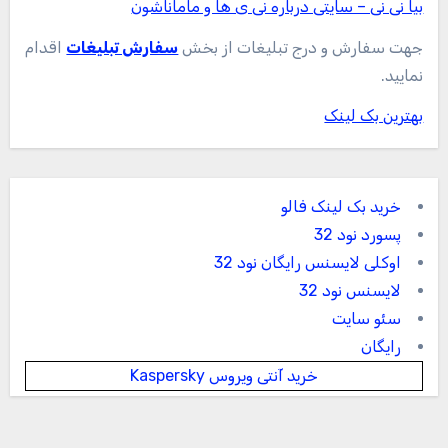
بیا نی نی – سایتی درباره نی ی ها و ماماناشون
جهت سفارش و درج تبلیغات از بخش
سفارش تبلیغات
اقدام
نمایید.
بهترین بک لینک
خرید بک لینک فالو
پسورد نود 32
اوکلی لایسنس رایگان نود 32
لایسنس نود 32
سئو سایت
رایگان
خرید آنتی ویروس Kaspersky