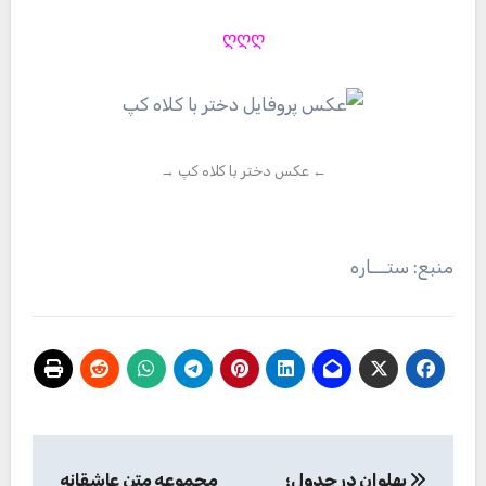
ღღღ
← عکس دختر با کلاه کپ →
منبع: ستـــاره
راهبری
پهلوان در جدول؛
مجموعه متن عاشقانه