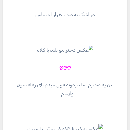
در اشک یه دختر هزار احساس
ღღღ
من یه دخترم اما مردونه قول میدم پای رفاقتمون
وایسم…!