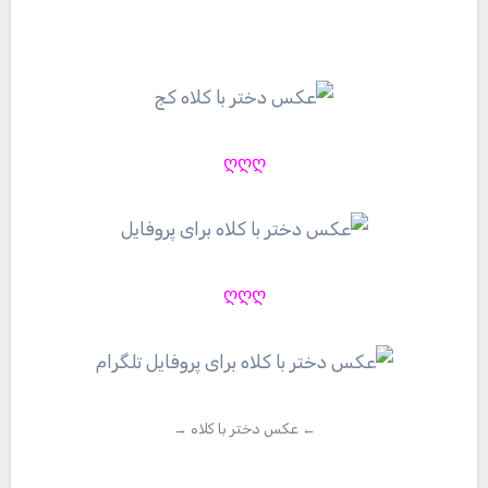
ღღღ
ღღღ
← عکس دختر با کلاه →