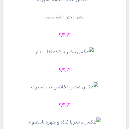
← عکس دختر با کلاه اسپرت →
ღღღ
ღღღ
ღღღ