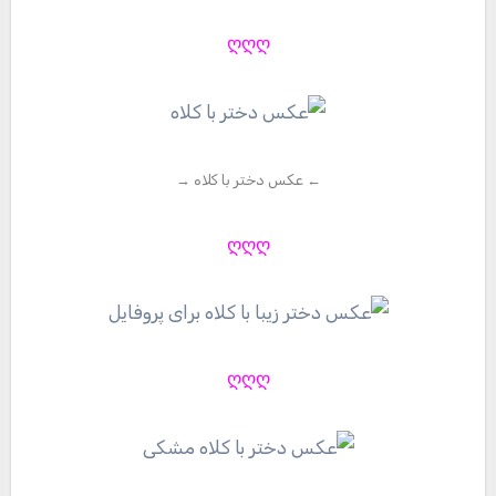
ღღღ
← عکس دختر با کلاه →
ღღღ
ღღღ