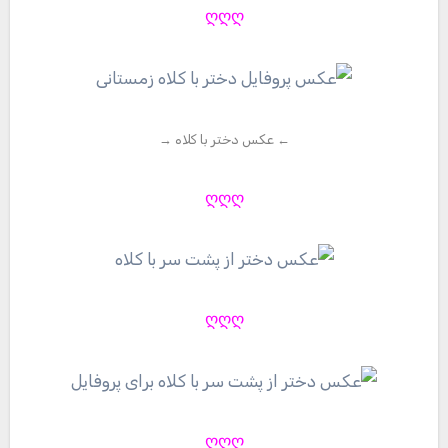
ღღღ
← عکس دختر با کلاه →
ღღღ
ღღღ
ღღღ