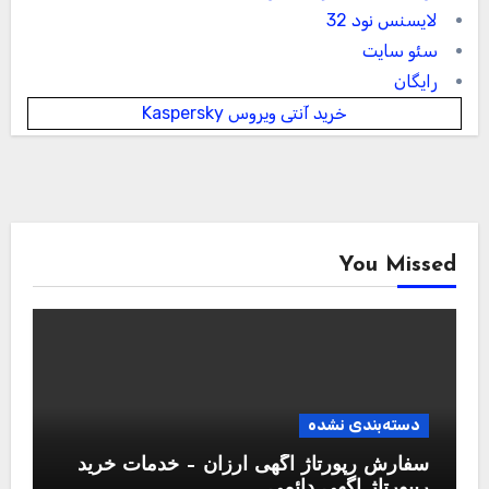
لایسنس نود 32
سئو سایت
رایگان
خرید آنتی ویروس Kaspersky
You Missed
دسته‌بندی نشده
سفارش رپورتاژ آگهی ارزان – خدمات خرید
ریپورتاژ اگهی دائمی