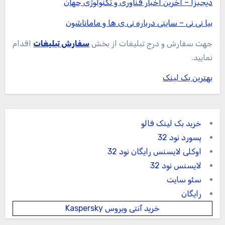
دیجیزا – آخرین اخبار فناوری و تکنولوژی جهان
بیا نی نی – سایتی درباره نی ی ها و ماماناشون
جهت سفارش و درج تبلیغات از بخش
سفارش تبلیغات
اقدام
نمایید.
بهترین بک لینک
خرید بک لینک فالو
پسورد نود 32
اوکلی لایسنس رایگان نود 32
لایسنس نود 32
سئو سایت
رایگان
خرید آنتی ویروس Kaspersky