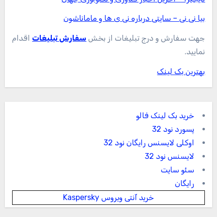
بیا نی نی – سایتی درباره نی ی ها و ماماناشون
جهت سفارش و درج تبلیغات از بخش
سفارش تبلیغات
اقدام
نمایید.
بهترین بک لینک
خرید بک لینک فالو
پسورد نود 32
اوکلی لایسنس رایگان نود 32
لایسنس نود 32
سئو سایت
رایگان
خرید آنتی ویروس Kaspersky