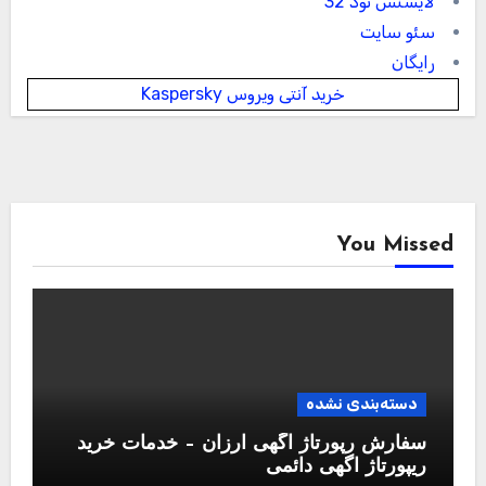
لایسنس نود 32
سئو سایت
رایگان
خرید آنتی ویروس Kaspersky
You Missed
دسته‌بندی نشده
سفارش رپورتاژ آگهی ارزان – خدمات خرید
ریپورتاژ اگهی دائمی