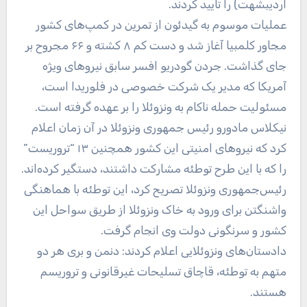
اردیبشهت) را تایید کردند.
عملیات موسوم به گیدئون از تمرین در کمپ‌های کشور
مجاور کلمبیا آغاز شد و دست کم ۸ کشته و ۶۶ مجروح بر
جای گذاشت. جردن گودریو افسر سابق نیروهای ویژه
آمریکا که مدیر یک شرکت خصوصی در فلوریدا است،
مسئولیت حمله ناکام به ونزوئلا را بر عهده گرفته است.
نیکلاس مادورو رئیس جمهوری ونزوئلا در آن زمان اعلام
کرد که نیروهای امنیتی این کشور همچنین ۱۳ “تروریست”
را که با این طرح توطئه مشارکت داشتند، دستگیر کرده‌اند.
رئیس‌جمهوری ونزوئلا تصریح کرد، این توطئه با هماهنگی
واشنگتن برای ورود به خاک ونزوئلا از طریق سواحل این
کشور و سرنگونی دولت وی انجام گرفت.
دادستان‌های ونزوئلایی اعلام کردند: دنمن و بری هر دو
متهم به توطئه، قاچاق تسلیحات غیرقانونی و تروریسم
هستند.