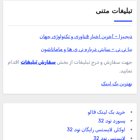
تبلیغات متنی
دیجیزا – آخرین اخبار فناوری و تکنولوژی جهان
بیا نی نی – سایتی درباره نی ی ها و ماماناشون
جهت سفارش و درج تبلیغات از بخش
سفارش تبلیغات
اقدام
نمایید.
بهترین بک لینک
خرید بک لینک فالو
پسورد نود 32
اوکلی لایسنس رایگان نود 32
لایسنس نود 32