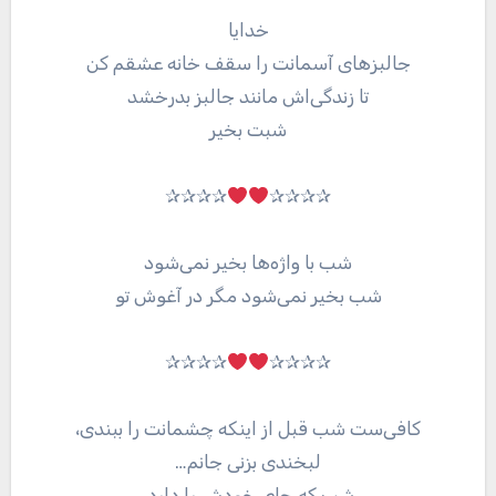
خدایا
جالبز‌هاى آسمانت را سقف خانه عشقم کن
تا زندگی‌اش مانند جالبز بدرخشد
شبت بخیر
✰✰✰✰
✰✰✰✰
شب با واژه‌ها بخیر نمی‌شود
شب بخیر نمی‌شود مگر در آغوش تو
✰✰✰✰
✰✰✰✰
کافی‌ست شب قبل از اینکه چشمانت را ببندی،
لبخندی بزنی جانم…
شب که جای خودش را دارد،