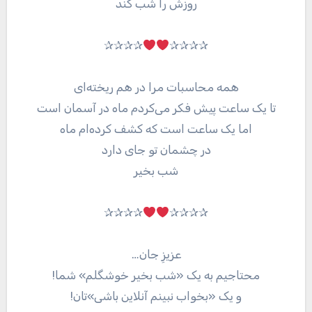
روزش را شب کند
✰✰✰✰
✰✰✰✰
همه محاسبات مرا در هم ریخته‌ای
تا یک ساعت پیش فکر می‌کردم ماه در آسمان است
اما یک ساعت است که کشف کرده‌ام ماه
در چشمان تو جای دارد
شب بخیر
✰✰✰✰
✰✰✰✰
عزیزِ جان…
محتاجیم به یک «شب بخیر خوشگلم» شما!
و یک «بخواب نبینم آنلاین باشی»تان!