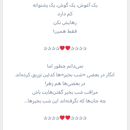
یک آغوش، یک گوش، یک پشتوانه
کم دارد
رهایش نکن
فقط همین!
✰✰✰✰
✰✰✰✰
نمی‌دانم چطور اما
انگار در بعضی «شب بخیر‌»ها کدئین تزریق کرده‌اند
در بعضی‌ها هم زهر!
مراقب شب بخیر گفتن‌هایت باش
چه جان‌ها که نگرفته‌اند این شب بخیر‌ها…
✰✰✰✰
✰✰✰✰