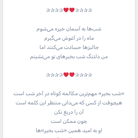
✰✰✰✰
✰✰✰✰
شب‌ها به آسمان خیره می‌شوم
ماه را در آغوش می‌گیرم
جالبز‌ها حسادت می‌کنند اما
من دلتنگ شب بخیر‌های تو می‌نشینم
✰✰✰✰
✰✰✰✰
«شب بخیر» مهم‌ترین مکالمه کوتاه در آخر شب است
هیچوقت از کسی که می‌دانی منتظر این کلمه است
آن را دریغ نکن
چون ممکن است
او به امید همین «شب بخیر»ها