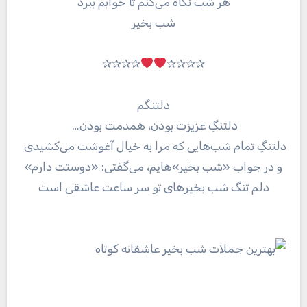
هر شب نگاه می‌کنم تا خوابم ببرد
شب بخیر
✰✰✰✰
✰✰✰✰
دلتنگم
دلتنگِ عزیزت بودن، همدمت بودن…
دلتنگِ تمام شب‌هایی که مرا به خیال آغوشت می‌کشیدی
و در جواب «شب بخیر»هایم، می‌گفتی: «دوستت دارم»
دلم تنگ شب بخیر‌های تو سر ساعت عاشقی است