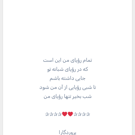
تمام رؤیای من این است
که در رؤیای شبانه تو
جایی داشته باشم
تا شبی رؤیایی از آن من شود
شب بخیر تنها رؤیای من
✰✰✰✰
✰✰✰✰
پروردگارا