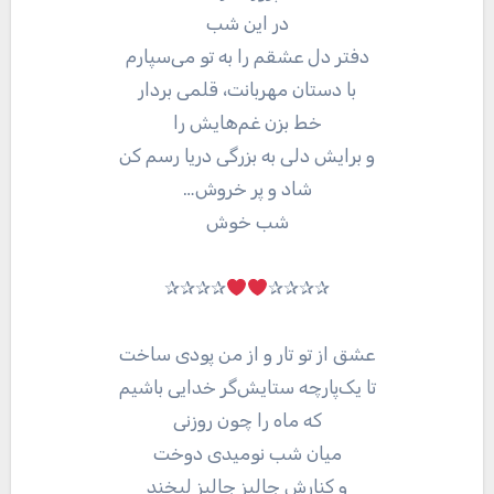
در این شب
دفتر دل عشقم را به تو می‌سپارم
با دستان مهربانت، قلمی بردار
خط بزن غم‌هایش را
و برایش دلی به بزرگی دریا رسم کن
شاد و پر خروش…
شب خوش
✰✰✰✰
✰✰✰✰
عشق از تو تار و از من پودی ساخت
تا یک‌پارچه ستایش‌گر خدایی باشیم
که ماه را چون روزنی
میان شب نومیدی دوخت
و کنارش جالبز جالبز لبخند