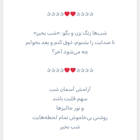
✰✰✰✰
✰✰✰✰
شب‌ها زنگ بزن و بگو: «شب بخیر»
تا صدایت را بشنوم، ذوق کنم و بعد بخوابم
چه می‌شود آخر؟
✰✰✰✰
✰✰✰✰
آرامش آسمان شب
سهم قلبت باشد
و نور جالبز‌ها
روشنى بى‌خاموش تمام لحظه‌هایت
شب بخیر