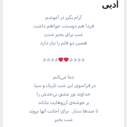
ادبی
آرام بگیر در آغوشم
فردا هم دوستت خواهم داشت
شب برای بخیر شدن
همین دو قلم را نیاز دارد
✰✰✰✰
✰✰✰✰
دعا می‌کنم
در فراسوی این شب تاریک و سیاہ
خداوند نور عشق بی‌حدش را
بر خوشه‌ی آرزوهایت بتاباند
تا صدها ستارہ برای اجابت آنها برویَد
شب بخیر