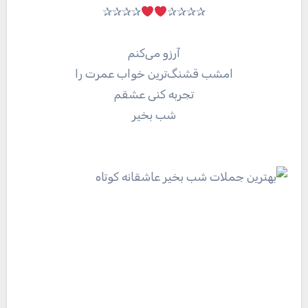
✰✰✰✰
✰✰✰✰
آرزو می‌کنم
امشب قشنگ‌ترین خواب عمرت را
تجربه کنی عشقم
شب بخیر