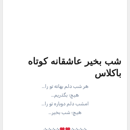
شب بخیر عاشقانه کوتاه
باکلاس
هر شب دلم بهانه تو را…
هیچ؛ بگذریم…
امشب دلم دوباره تو را…
هیچ؛ شب بخیر…
✰✰✰✰
✰✰✰✰