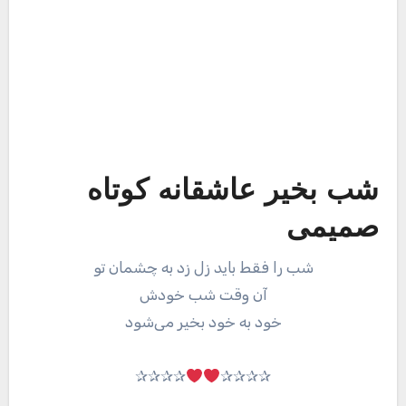
شب بخیر عاشقانه کوتاه
صمیمی
شب را فقط باید زل زد به چشمان تو
آن وقت شب خودش
خود به خود بخیر می‌شود
✰✰✰✰
✰✰✰✰