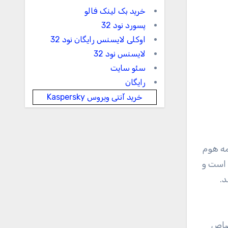
خرید بک لینک فالو
پسورد نود 32
اوکلی لایسنس رایگان نود 32
لایسنس نود 32
سئو سایت
رایگان
خرید آنتی ویروس Kaspersky
مه هوم
 برای تعبیه پنل گلکسی تب اس 4 مهیا کرده است و
س 3، دارای نسبت تصویر 4 به 3 نباشد.
تصاص