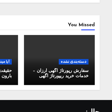
You Missed
دسته‌بندی نشده
آیا مید
سفارش رپورتاژ آگهی ارزان –
حقیقت 
خدمات خرید ریپورتاژ اگهی
بارون ک
دائمی