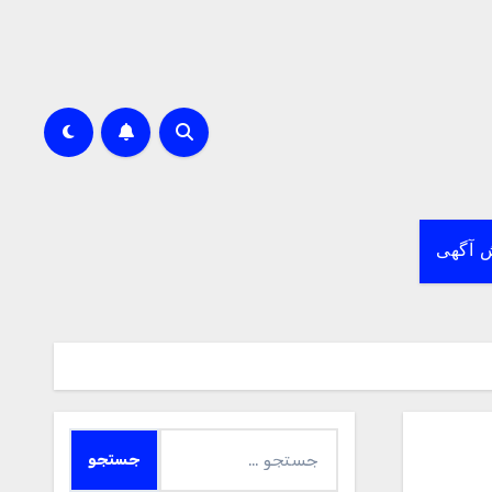
 آگهی
جستجو
برای: