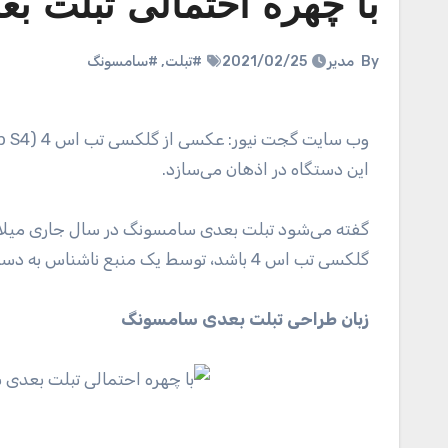
با چهره احتمالی تبلت ب
By
مدیر
2021/02/25
#تبلت
,
#سامسونگ
وب سایت گجت نیور: عکسی از گلکسی تب اس 4 (Galaxy Tab S4)، تبلت بعدی سامسونگ به بیرون درز کرده که تصویر جدیدی از
این دستگاه در اذهان می‌سازد.
گفته می‌شود تبلت بعدی سامسونگ در سال جاری میلادی 
گلکسی تب اس 4 باشد، توسط یک منبع ناشناس به دست‌اندرکاران وب‌سایت Android Headlines رسیده است.
زبان طراحی تبلت بعدی سامسونگ