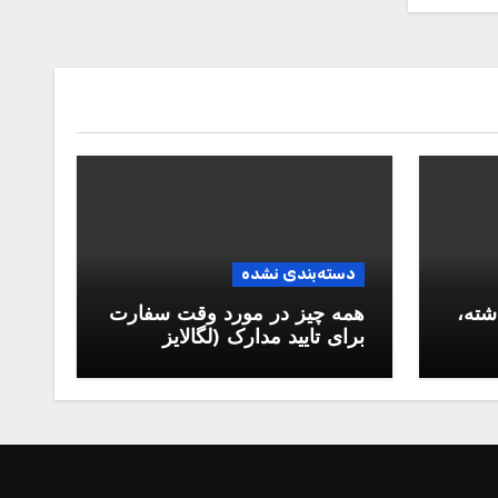
دسته‌بندی نشده
شته،
همه چیز در مورد وقت سفارت
برای تایید مدارک (لگالایز
مدارک)