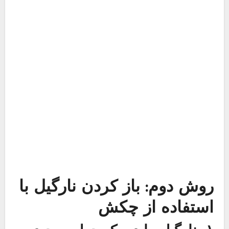
استفاده از چکش
۱- نارگیل را در یک حوله بپیچید و
نگه دارید.
بعد از اینکه آب نارگیل را خالی کردید، یک حوله آشپزخانه
را دور نارگیل بپیچید. ۴ طرف دستمال را روی نارگیل تا
بزنید.