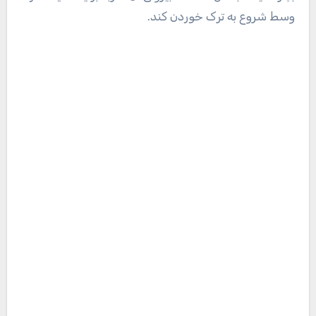
۳- نارگیل را با دست از محل ترک
خورده جدا کنید.
هنگامی که پوست بیرونی نارگیل شکسته شد، از انگشتان
دست خود استفاده کنید تا آن را به دو یا چند قسمت
تقسیم کنید. نارگیل را روی میز قرار دهید به طوری که
قسمت شکسته شده‌ی آن رو به پایین باشد. اگر فهمیدید