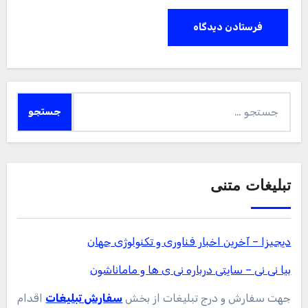
بیا نی نی – سایتی درباره نی ی ها و ماماناشون
جهت سفارش و درج تبلیغات از بخش
سفارش تبلیغات
اقدام
نمایید.
بهترین بک لینک
خرید بک لینک فالو
پسورد نود 32
اوکلی لایسنس رایگان نود 32
لایسنس نود 32
سئو سایت
رایگان
خرید آنتی ویروس Kaspersky