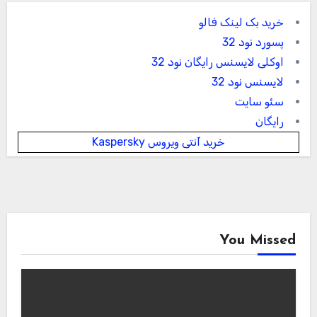
خرید بک لینک فالو
پسورد نود 32
اوکلی لایسنس رایگان نود 32
لایسنس نود 32
سئو سایت
رایگان
خرید آنتی ویروس Kaspersky
You Missed