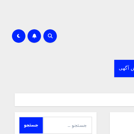
 آگهی
جستجو
برای: