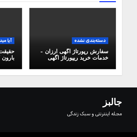
دسته‌بندی نشده
آیا مید
سفارش رپورتاژ آگهی ارزان –
حقیقت 
خدمات خرید ریپورتاژ اگهی
بارون ک
دائمی
جالبز
مجله اینترنتی و سبک زندگی