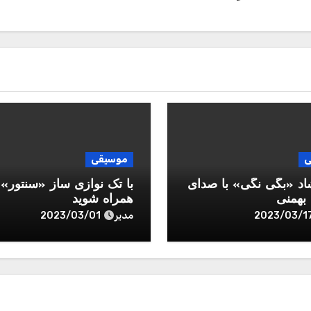
ی
موسیقی
اد «بگی نگی» با صدای
با تک نوازی ساز «سنتور»
همنی
همراه شوید
مدیر
2023/03/01
2023/03/1