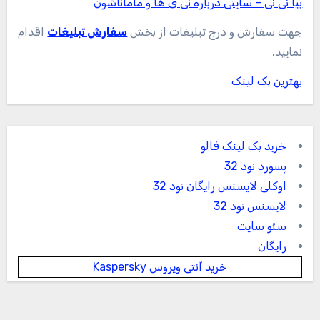
بیا نی نی – سایتی درباره نی ی ها و ماماناشون
جهت سفارش و درج تبلیغات از بخش
سفارش تبلیغات
اقدام
نمایید.
بهترین بک لینک
خرید بک لینک فالو
پسورد نود 32
اوکلی لایسنس رایگان نود 32
لایسنس نود 32
سئو سایت
رایگان
خرید آنتی ویروس Kaspersky