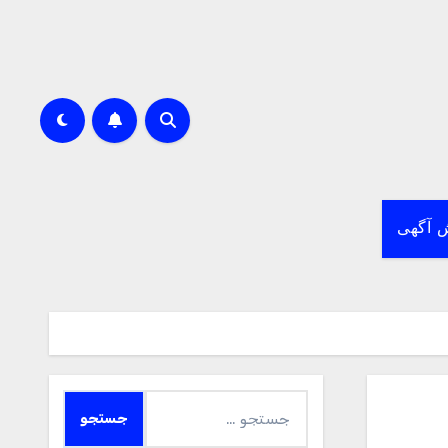
 آگهی
جستجو
برای: