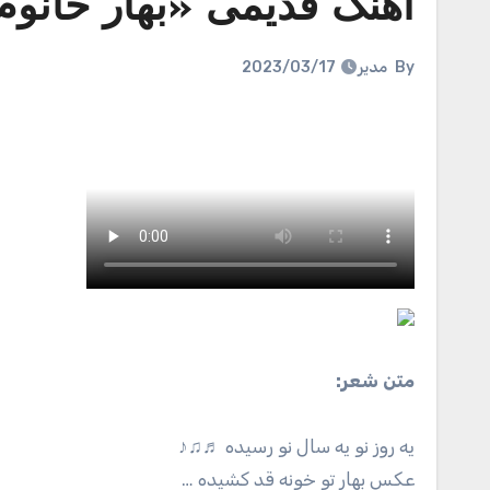
آهنگ قدیمی «بهار خانوم
By
مدیر
2023/03/17
متن شعر:
یه روز نو یه سال نو رسیده ♬♫♪
عکس بهار تو خونه قد کشیده …