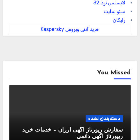
لایسنس نود 32
سئو سایت
رایگان
خرید آنتی ویروس Kaspersky
You Missed
دسته‌بندی نشده
سفارش رپورتاژ آگهی ارزان – خدمات خرید
ریپورتاژ اگهی دائمی