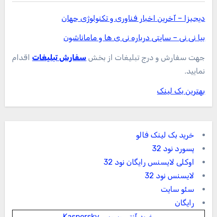
دیجیزا – آخرین اخبار فناوری و تکنولوژی جهان
بیا نی نی – سایتی درباره نی ی ها و ماماناشون
جهت سفارش و درج تبلیغات از بخش
سفارش تبلیغات
اقدام
نمایید.
بهترین بک لینک
خرید بک لینک فالو
پسورد نود 32
اوکلی لایسنس رایگان نود 32
لایسنس نود 32
سئو سایت
رایگان
خرید آنتی ویروس Kaspersky