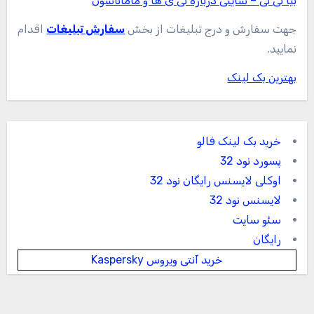
بیا نی نی – سایتی درباره نی ی ها و ماماناشون
جهت سفارش و درج تبلیغات از بخش
سفارش تبلیغات
اقدام
نمایید.
بهترین بک لینک
خرید بک لینک فالو
پسورد نود 32
اوکلی لایسنس رایگان نود 32
لایسنس نود 32
سئو سایت
رایگان
خرید آنتی ویروس Kaspersky