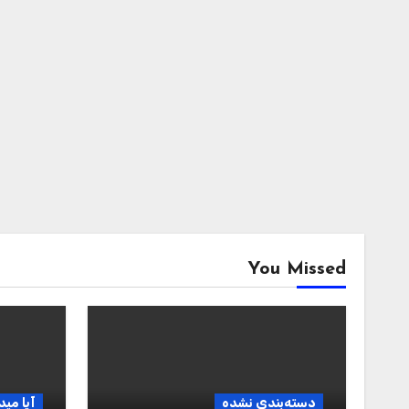
You Missed
دسته‌بندی نشده
آیا مید