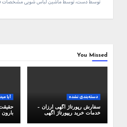
توسط دست، توسط ماشین لباس شویی مشخصات ف
You Missed
دسته‌بندی نشده
آیا مید
سفارش رپورتاژ آگهی ارزان –
حقیقت 
خدمات خرید ریپورتاژ اگهی
بارون ک
دائمی