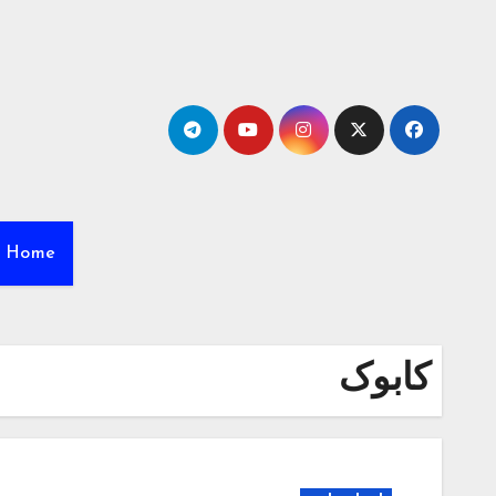
Ski
t
conten
Home
کابوک