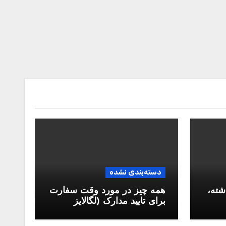
دسته‌بندی نشده
شته،
همه چیز در مورد وقت سفارت
برای تایید مدارک (لگالایز
مدارک)