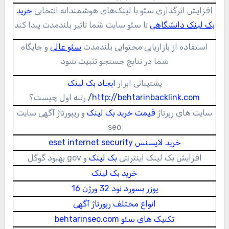
افزایش اثرگذاری سئو با لینک‌های هوشمندانه انتخابی
خرید
بک لینک دانشگاهی
تا سئو سایت شما تاثیر بلندمدت پیدا کند
استفاده از بازاریابی محتوایی بلندمدت
سئو عالی
و جایگاه
شما در نتایج جستجو تثبیت شود
پشتیبانی ابزار
ایجاد بک لینک
http://behtarinbacklink.com/
رتبه اول چیست؟
سایت های رپرتاژ
قیمت خرید بک لینک
و ریپورتاژ آگهی سایت
seo
خرید لایسنس eset internet security
افزایش بک لینک اینترنتی
بک لینک
و gov بهبود گوگل
خرید بک لینک
یوزر پسورد نود 32 ورژن 16
انواع مختلف رپورتاژ آگهی
تکنیک های سئو behtarinseo.com