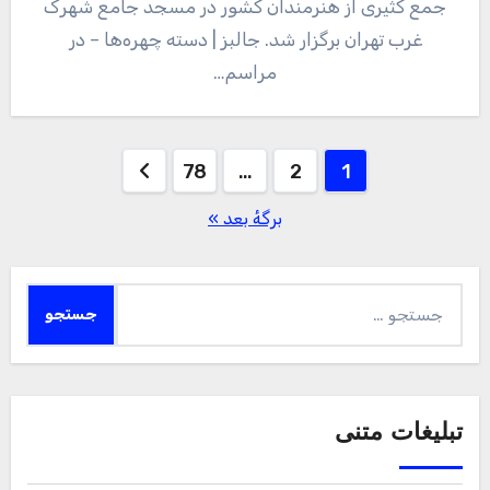
جمع کثیری از هنرمندان کشور در مسجد جامع شهرک
غرب تهران برگزار شد. جالبز | دسته چهره‌ها – در
مراسم…
صفحه‌بندی
78
…
2
1
نوشته‌ها
برگهٔ بعد »
جستجو
برای:
تبلیغات متنی