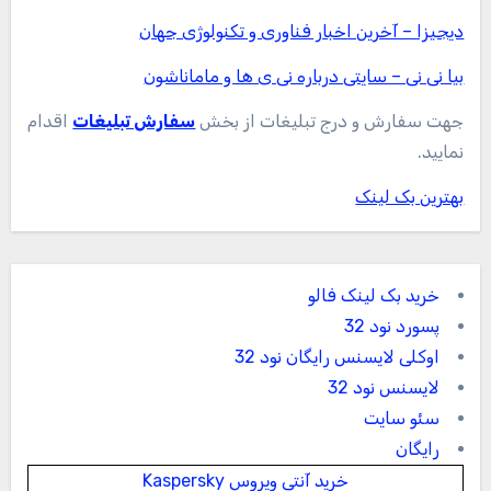
دیجیزا – آخرین اخبار فناوری و تکنولوژی جهان
بیا نی نی – سایتی درباره نی ی ها و ماماناشون
جهت سفارش و درج تبلیغات از بخش
سفارش تبلیغات
اقدام
نمایید.
بهترین بک لینک
خرید بک لینک فالو
پسورد نود 32
اوکلی لایسنس رایگان نود 32
لایسنس نود 32
سئو سایت
رایگان
خرید آنتی ویروس Kaspersky