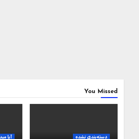
You Missed
دسته‌بندی نشده
آیا مید