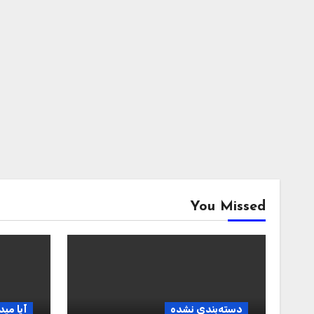
You Missed
دسته‌بندی نشده
آیا مید