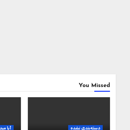
You Missed
دسته‌بندی نشده
آیا مید