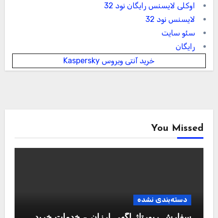
اوکلی لایسنس رایگان نود 32
لایسنس نود 32
سئو سایت
رایگان
خرید آنتی ویروس Kaspersky
You Missed
دسته‌بندی نشده
سفارش رپورتاژ آگهی ارزان – خدمات خرید