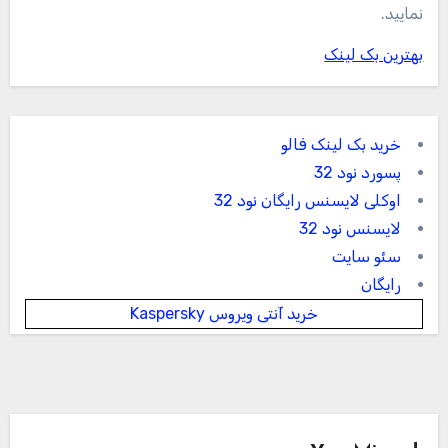
نمایید.
بهترین بک لینک
خرید بک لینک فالو
پسورد نود 32
اوکلی لایسنس رایگان نود 32
لایسنس نود 32
سئو سایت
رایگان
خرید آنتی ویروس Kaspersky