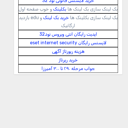
خرید لایسنس قانونی نود 32
بک لینک سازی بک لینک ها
بکلینک
و خوب صفحه اول
بک لینک سازی بکلینک ها
خرید بک لینک
و edu بازدید
ارگانیک
اپدیت رایگان انتی ویروس نود32
لایسنس رایگان eset internet security
هزینه رپورتاژ آگهی
خرید رپرتاژ
جواب مرحله ۲۹۰ تا ۳۰۰ آمیرزا