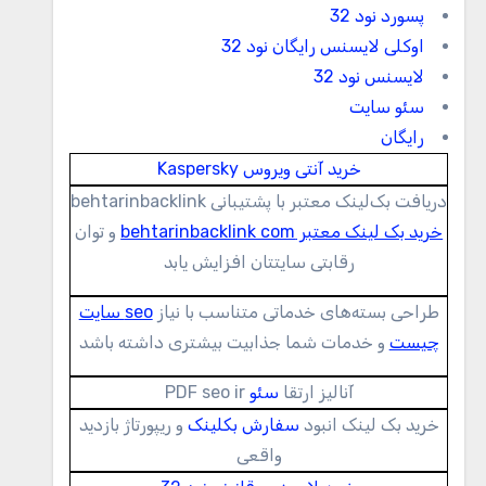
پسورد نود 32
اوکلی لایسنس رایگان نود 32
لایسنس نود 32
سئو سایت
رایگان
خرید آنتی ویروس Kaspersky
دریافت بک‌لینک معتبر با پشتیبانی behtarinbacklink
خرید بک لینک معتبر behtarinbacklink com
و توان
رقابتی سایتتان افزایش یابد
طراحی بسته‌های خدماتی متناسب با نیاز
seo سایت
چیست
و خدمات شما جذابیت بیشتری داشته باشد
آنالیز ارتقا
سئو
PDF seo ir
خرید بک لینک انبود
سفارش بکلینک
و ریپورتاژ بازدید
واقعی