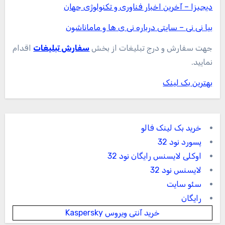
دیجیزا – آخرین اخبار فناوری و تکنولوژی جهان
بیا نی نی – سایتی درباره نی ی ها و ماماناشون
جهت سفارش و درج تبلیغات از بخش
سفارش تبلیغات
اقدام
نمایید.
بهترین بک لینک
خرید بک لینک فالو
پسورد نود 32
اوکلی لایسنس رایگان نود 32
لایسنس نود 32
سئو سایت
رایگان
خرید آنتی ویروس Kaspersky