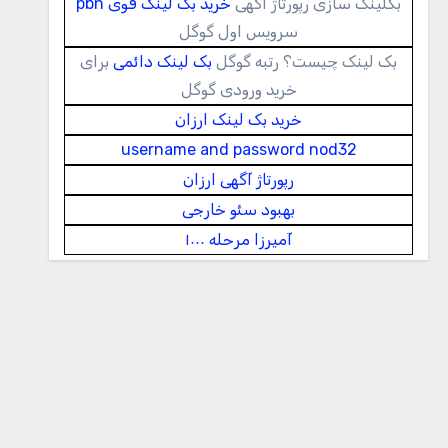
بکلینک سازی رپورتاژ اگهی
خرید بک لینک قوی pbn
سرویس اول گوگل
بک لینک چیست؟ رتبه گوگل
بک لینک دائمی
برای
خرید ورودی گوگل
خرید بک لینک ارزان
username and password nod32
رپورتاژ آگهی ارزان
بهبود سئو خارجی
آمیرزا مرحله ۱۰۰۰