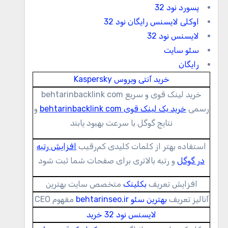
پسورد نود 32
اوکلی لایسنس رایگان نود 32
لایسنس نود 32
سئو سایت
رایگان
خرید آنتی ویروس Kaspersky
خرید لینک قوی و سریع behtarinbacklink com
رسمی
خرید بک لینک قوی behtarinbacklink com
و
نتایج گوگل با سرعت بهبود یابند
استفاده بهتر از کلمات کلیدی کم‌رقیب
افزایش رتبه
در گوگل
و رتبه بالاتری برای صفحات شما ثبت شود
افزایش تعریف
بکلینک
متخصص سایت بهترین
آنالیز تعریف
بهترین سئو behtarinseo.ir
مفهوم CEO
لایسنس نود 32 خرید