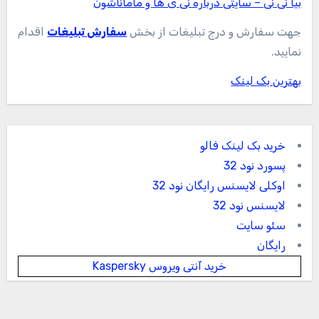
بیا نی نی – سایتی درباره نی ی ها و ماماناشون
جهت سفارش و درج تبلیغات از بخش
سفارش تبلیغات
اقدام
نمایید.
بهترین بک لینک
خرید بک لینک فالو
پسورد نود 32
اوکلی لایسنس رایگان نود 32
لایسنس نود 32
سئو سایت
رایگان
خرید آنتی ویروس Kaspersky