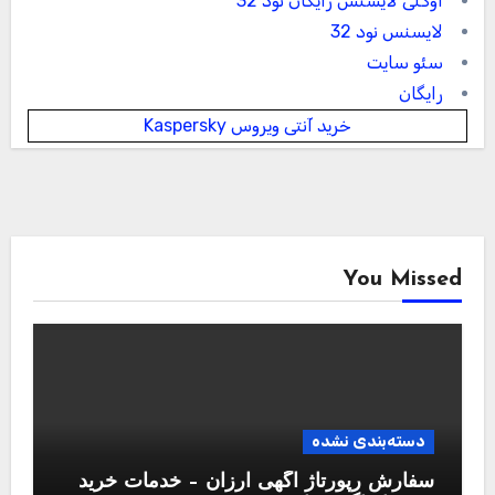
اوکلی لایسنس رایگان نود 32
لایسنس نود 32
سئو سایت
رایگان
خرید آنتی ویروس Kaspersky
You Missed
دسته‌بندی نشده
سفارش رپورتاژ آگهی ارزان – خدمات خرید