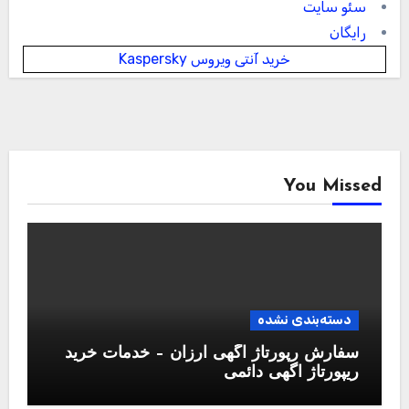
سئو سایت
رایگان
خرید آنتی ویروس Kaspersky
You Missed
دسته‌بندی نشده
سفارش رپورتاژ آگهی ارزان – خدمات خرید
ریپورتاژ اگهی دائمی