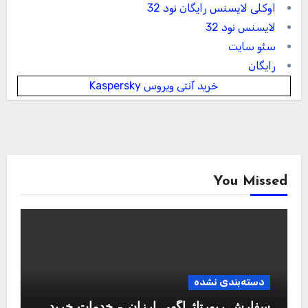
اوکلی لایسنس رایگان نود 32
لایسنس نود 32
سئو سایت
رایگان
خرید آنتی ویروس Kaspersky
You Missed
دسته‌بندی نشده
سفارش رپورتاژ آگهی ارزان – خدمات خرید