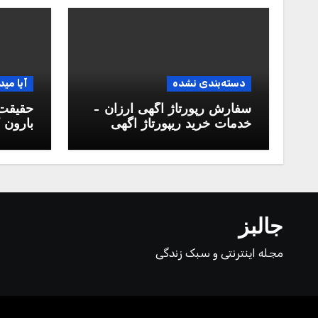
دسته‌بندی نشده
آیا مید
سفارش رپورتاژ آگهی ارزان –
حقیقت 
خدمات خرید ریپورتاژ اگهی
بارون ک
دائمی
جالبز
مجله اینترنتی و سبک زندگی