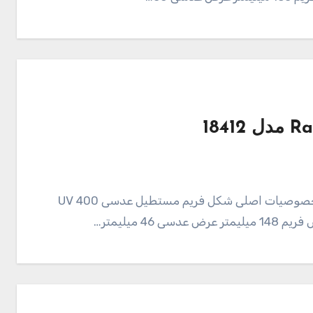
عینک آفتابی Ray Ban مدل 18412 85,000 تومان خصوصیات اصلی شکل فریم مستطیل عدسی UV 400
4 میلیمتر…