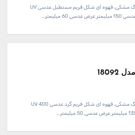
عینک آفتابی Zima مدل 18359 خصوصیات اصلی رنگ مشکی، قهوه ای شکل فریم مستطیل عدسی UV
عینک آفتابی Enzo مدل 18092 خصوصیات اصلی رنگ مشکی، قهوه ای شکل فریم گرد عدسی UV 400