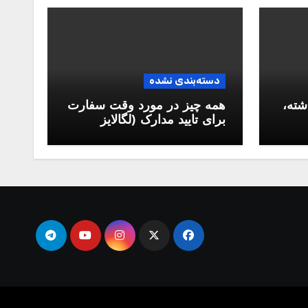
دسته‌بندی نشده
شته،
همه چیز در مورد وقت سفارت
برای تایید مدارک (لگالایز
مدارک)