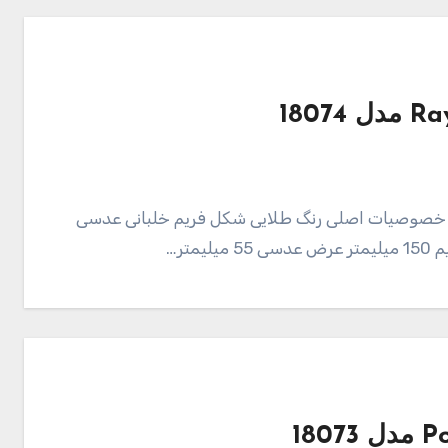
ه Ray ban مدل 18074 109,000 تومان خصوصیات اصلی رنگ طلایی شکل فریم خلبانی عدسی
تر…