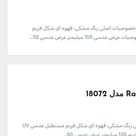
 Porsche مدل 18073 109,000 تومان خصوصیات اصلی رنگ مشکی، قهوه ای شکل فریم
155 میلیمتر عرض عدسی 55…
عینک آفتابی Ray Ban مدل 18072 خصوصیات اصلی رنگ مشکی، قهوه ای شکل فریم مستطیل عدسی UV