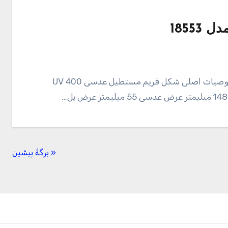
عینک آفتابی Araz مدل 18553 109,000 تومان خصوصیات اصلی شکل فریم مستطیل عدسی UV 400
« برگه‌ٔ پیشین