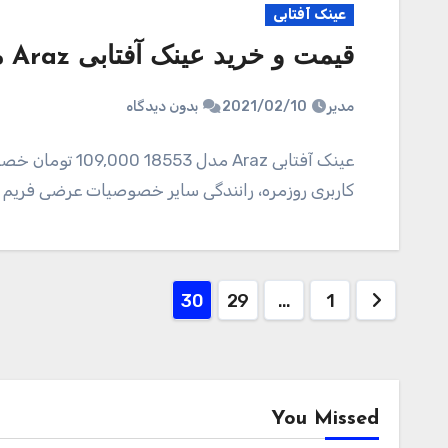
عینک آفتابی
قیمت و خرید عینک آفتابی Araz مدل 18553
مدیر
2021/02/10
بدون دیدگاه
کاربری روزمره، رانندگی سایر خصوصیات عرضی فریم 148 میلیمتر عرض عدسی 55 میلیمتر عرض پل…
صفحه‌بندی
30
29
…
1
نوشته‌ها
You Missed