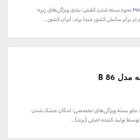
Mel and Moj M248-102-2 Walking Shoes For Men نحوه بسته شدن کفش: بندی ویژگی‌های زیره:
برابر سایش کشور مبدا برند: ایران کشور…
دل 86 B
دن: جلو بسته ویژگی‌های تخصصی: امکان خشک شدن
وسط تولید کننده اصلی (برند)…