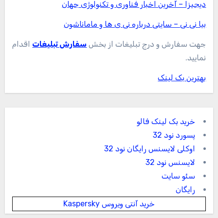
دیجیزا – آخرین اخبار فناوری و تکنولوژی جهان
بیا نی نی – سایتی درباره نی ی ها و ماماناشون
جهت سفارش و درج تبلیغات از بخش
سفارش تبلیغات
اقدام
نمایید.
بهترین بک لینک
خرید بک لینک فالو
پسورد نود 32
اوکلی لایسنس رایگان نود 32
لایسنس نود 32
سئو سایت
رایگان
خرید آنتی ویروس Kaspersky