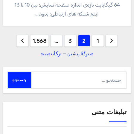
64 گیگابایت بازه‌ی اندازه صفحه نمایش: بین 10 تا 13
اینچ شبکه های ارتباطی: بدون…
صفحه‌بندی
1,568
…
3
2
1
نوشته‌ها
« برگه‌ٔ پیشین
—
برگهٔ بعد »
جستجو
برای:
تبلیغات متنی